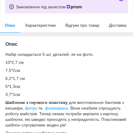
Замовлення під захистом
Опис
Характеристики
Відгуки про товар
Доставка
Опис
Набір складається 5 шт. деталей, як на фото.
10*2,7 см
7,5*2см
6,2*1,7 см
5*1,3см
3,7*1см
Шаблони з гнучкого пластику
для виготовлення бантиків з
екошкіри,
фетру
та
фоамирана
. Вони неабияк спрощують
роботу майстрів. Тепер немає потреби вирізати з картону
шаблони, які швидко приходять у непридатність. Пластиковий
шаблон слугуватиме жоден рік!
Захисну плівку необхідно зняти.