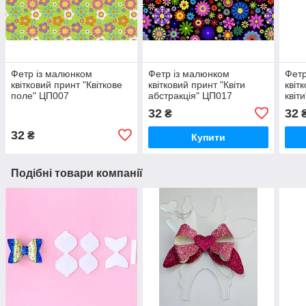
Фетр із малюнком
Фетр із малюнком
Фетр
квітковий принт "Квіткове
квітковий принт "Квіти
квіт
поле" ЦП007
абстракція" ЦП017
квіт
32
32
₴
32
₴
Купити
Подібні товари компанії