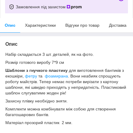
Замовлення під захистом
Опис
Характеристики
Відгуки про товар
Доставка
Опис
Набір складається 3 шт. деталей, як на фото.
Розмір готового виробу 7*9 см
Шаблони з гнучкого пластику
для виготовлення бантиків з
екошкіри,
фетру
та
фоамирана
. Вони неабияк спрощують
роботу майстрів. Тепер немає потреби вирізати з картону
шаблони, які швидко приходять у непридатність. Пластиковий
шаблон слугуватиме жоден рік!
Захисну плівку необхідно зняти.
Комплекти можна комбінувати між собою для створення
багатошарових бантів.
Матеріал прозорий пластик 2 мм.