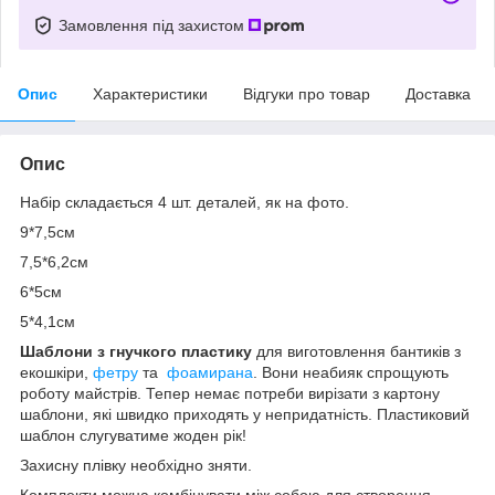
Замовлення під захистом
Опис
Характеристики
Відгуки про товар
Доставка
Опис
Набір складається 4 шт. деталей, як на фото.
9*7,5см
7,5*6,2см
6*5см
5*4,1см
Шаблони з гнучкого пластику
для виготовлення бантиків з
екошкіри,
фетру
та
фоамирана
. Вони неабияк спрощують
роботу майстрів. Тепер немає потреби вирізати з картону
шаблони, які швидко приходять у непридатність. Пластиковий
шаблон слугуватиме жоден рік!
Захисну плівку необхідно зняти.
Комплекти можна комбінувати між собою для створення