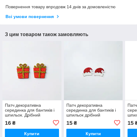
Повернення товару впродовж 14 днів за домовленістю
Всі умови повернення
З цим товаром також замовляють
Патч декоративна
Патч декоративна
Патч
серединка для бантиків і
серединка для бантиків і
сере
шпильок. Дрібний
шпильок дрібний
шпил
новорічний декор
новорічний декор "Шапка
ново
16
15
15
₴
₴
"Подарунок", набір 2 шт.
Санти" аплікація, наб. 2
"Яли
шт
Купити
Купити