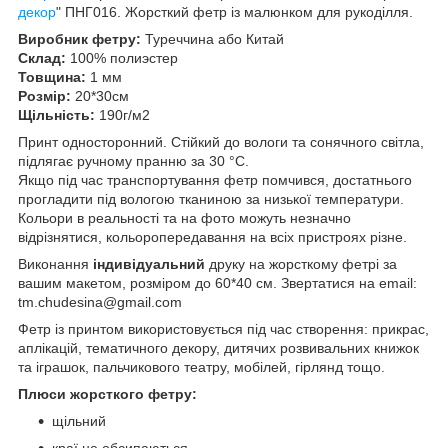
декор
" ПНГ016. Жорсткий фетр із малюнком для рукоділля.
Виробник фетру:
Туреччина або Китай
Склад:
100% полиэстер
Товщина:
1 мм
Розмір:
20*30см
Щільність:
190г/м2
Принт односторонний. Стійкий до вологи та сонячного світла,
підлягає ручному пранню за 30 °C.
Якщо під час транспортування фетр помчився, достатнього
прогладити під вологою тканиною за низької температури.
Кольори в реальності та на фото можуть незначно
відрізнятися, кольоропередавання на всіх пристроях різне.
Виконання
індивідуальний
друку на жорсткому фетрі за
вашим макетом, розміром до 60*40 см. Звертатися на email:
tm.chudesina@gmail.com
Фетр із принтом використовується під час створення: прикрас,
аплікацій, тематичного декору, дитячих розвивальних книжок
та іграшок, пальчикового театру, мобілей, гірлянд тощо.
Плюси жорсткого фетру:
щільний
краї не обсипаються