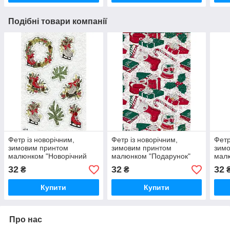
Подібні товари компанії
Фетр із новорічним,
Фетр із новорічним,
Фетр
зимовим принтом
зимовим принтом
зим
малюнком "Новорічний
малюнком "Подарунок"
малю
декор" ПНГ014
ПНГ022
стик
32
32
32
₴
₴
Купити
Купити
Про нас