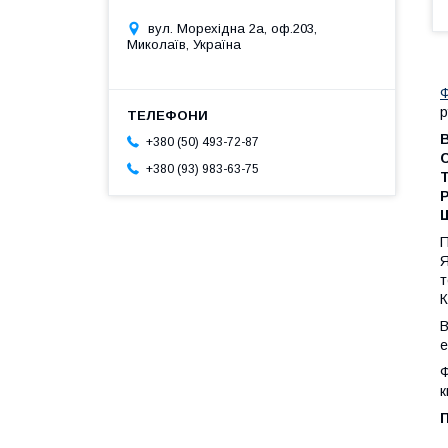
вул. Морехідна 2а, оф.203,
Миколаїв, Україна
р
+380 (50) 493-72-87
+380 (93) 983-63-75
Р
Щ
П
Я
т
К
e
Ф
к