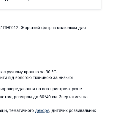
а" ПНГ012. Жорсткий фетр із малюнком для
гає ручному пранню за 30 °C.
ити під вологою тканиною за низької
ьоропередавання на всіх пристроях різне.
кетом, розміром до 60*40 см. Звертатися на
кацій, тематичного
декору
, дитячих розвивальних