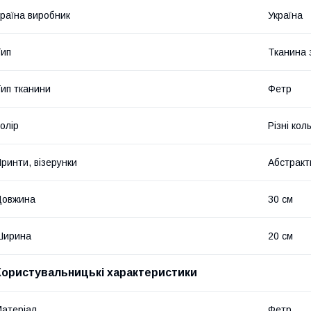
раїна виробник
Україна
ип
Тканина 
ип тканини
Фетр
олір
Різні кол
ринти, візерунки
Абстракт
Довжина
30 см
Ширина
20 см
Користувальницькі характеристики
атеріал
Фетр