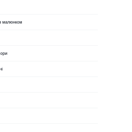
з малюнком
ьори
ні