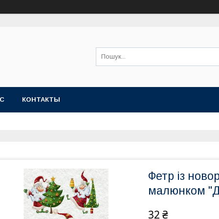
АС
КОНТАКТЫ
Фетр із ново
малюнком "Д
32 ₴