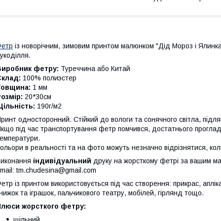
Фетр
із новорічним, зимовим принтом малюнком "Дід Мороз і Ялинк
укоділля.
Виробник фетру:
Туреччина або Китай
Склад:
100% полиэстер
Товщина:
1 мм
озмір:
20*30см
ільність:
190г/м2
ринт односторонний. Стійкий до вологи та сонячного світла, підля
кщо під час транспортування фетр помчився, достатнього проглад
емператури.
ольори в реальності та на фото можуть незначно відрізнятися, кол
Виконання
індивідуальний
друку на жорсткому фетрі за вашим ма
mail: tm.chudesina@gmail.com
етр із принтом використовується під час створення: прикрас, аплі
нижок та іграшок, пальчикового театру, мобілей, гірлянд тощо.
Плюси жорсткого фетру:
щільний