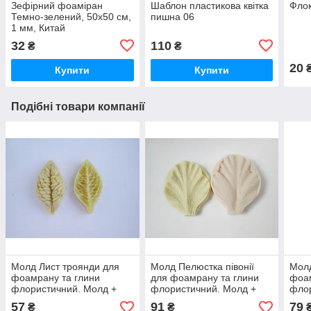
Зефірний фоаміран
Шаблон пластикова квітка
Флок
Темно-зелений, 50x50 см,
пишна 06
1 мм, Китай
32
110
₴
₴
20
Купити
Купити
Подібні товари компанії
Молд Лист троянди для
Молд Пелюстка півонії
Молд
фоамрану та глини
для фоамрану та глини
фоам
флористичний. Молд +
флористичний. Молд +
флор
вайнер
вайнер
57
91
79
₴
₴