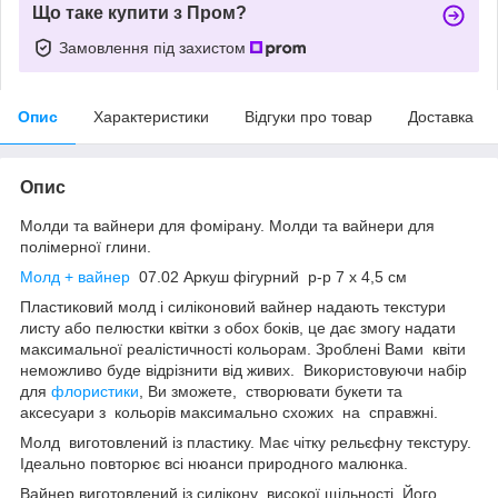
Що таке купити з Пром?
Замовлення під захистом
Опис
Характеристики
Відгуки про товар
Доставка
Опис
Молди та вайнери для фомірану. Молди та вайнери для
полімерної глини.
Молд + вайнер
07.02 Аркуш фігурний р-р 7 х 4,5 см
Пластиковий молд і силіконовий вайнер надають текстури
листу або пелюстки квітки з обох боків, це дає змогу надати
максимальної реалістичності кольорам. Зроблені Вами квіти
неможливо буде відрізнити від живих. Використовуючи набір
для
флористики
, Ви зможете, створювати букети та
аксесуари з кольорів максимально схожих на справжні.
Молд виготовлений із пластику. Має чітку рельєфну текстуру.
Ідеально повторює всі нюанси природного малюнка.
Вайнер виготовлений із силікону високої щільності. Його