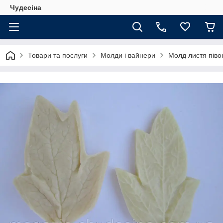
Чудесіна
Товари та послуги
Молди і вайнери
Молд листя піво