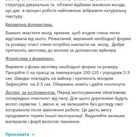
структура дзеркальна та об'ємно відбиває малюнок молда,
що дає в процесі роботи найповніше зобразити натуральну
текстуру.
Керамічна флористика.
Бажано змастити молд кремом, щоб згодом глина легко
відставала від нього. Розкатаний, вирізаний необхідної форми
та розміру пласт глини потрібно накласти на молд. Добре
притисніть заготовку до молока за допомогою вайнера.
Флорістика з фоамрану.
Виріжете з фома заготівку необхідної форми та розміру.
Прогрійте її на прасці за температури 100-110 г упродовж 2-3
сек. Швидко покладіть на вайнер і притисніть молдом.
Зафіксуйте на 2-3 сек. Обережно зніміть і дайте охолонути.
Догляд за інструментом.
Перед застосуванням обов'язково
попередньо очистьте> від пилу. Для цього доречними будуть
вологі серветки. І, звісно ж, не залишайте без догляду свої
інструменти після закінчення роботи. Це дасть змогу
продовжити термін їхньої експлуатації. Видаляйте залишки
матеріалів і фарб вологою тканиною.
Приховати