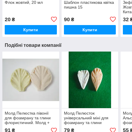
Флок жовтий, 20 мл
Шаблон пластикова квітка
Зеф
пишна 15
Жовт
Кита
20
90
32
₴
₴
Купити
Купити
Подібні товари компанії
Молд Пелюстка півонії
Молд Пелюсток
Мол
для фоамрану та глини
універсальний міні для
Альс
флористичний. Молд +
фоамрану та глини
фоам
вайнер
флористичний. Молд +
флор
91
79
55
₴
₴