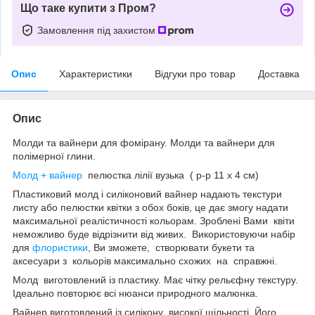
Що таке купити з Пром?
Замовлення під захистом
Опис
Характеристики
Відгуки про товар
Доставка
Опис
Молди та вайнери для фомірану. Молди та вайнери для
полімерної глини.
Молд + вайнер
пелюстка лілії вузька ( р-р 11 х 4 см)
Пластиковий молд і силіконовий вайнер надають текстури
листу або пелюстки квітки з обох боків, це дає змогу надати
максимальної реалістичності кольорам. Зроблені Вами квіти
неможливо буде відрізнити від живих. Використовуючи набір
для
флористики
, Ви зможете, створювати букети та
аксесуари з кольорів максимально схожих на справжні.
Молд виготовлений із пластику. Має чітку рельєфну текстуру.
Ідеально повторює всі нюанси природного малюнка.
Вайнер виготовлений із силікону високої щільності. Його