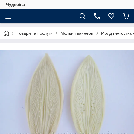
Чудесіна
Товари та послуги
Молди і вайнери
Молд пелюстка л