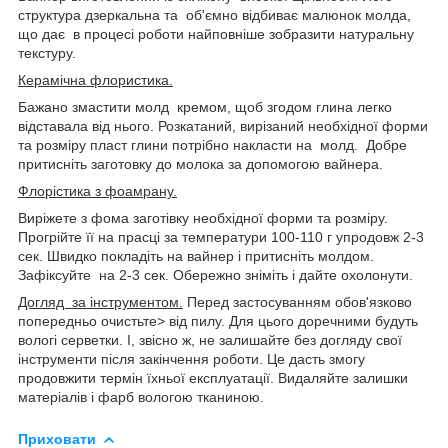
структура дзеркальна та об'ємно відбиває малюнок молда,
що дає в процесі роботи найповніше зобразити натуральну
текстуру.
Керамічна флористика.
Бажано змастити молд кремом, щоб згодом глина легко
відставала від нього. Розкатаний, вирізаний необхідної форми
та розміру пласт глини потрібно накласти на молд. Добре
притисніть заготовку до молока за допомогою вайнера.
Флорістика з фоамрану.
Виріжете з фома заготівку необхідної форми та розміру.
Прогрійте її на прасці за температури 100-110 г упродовж 2-3
сек. Швидко покладіть на вайнер і притисніть молдом.
Зафіксуйте на 2-3 сек. Обережно зніміть і дайте охолонути.
Догляд за інструментом.
Перед застосуванням обов'язково
попередньо очистьте> від пилу. Для цього доречними будуть
вологі серветки. І, звісно ж, не залишайте без догляду свої
інструменти після закінчення роботи. Це дасть змогу
продовжити термін їхньої експлуатації. Видаляйте залишки
матеріалів і фарб вологою тканиною.
Приховати