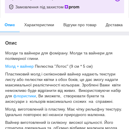
Замовлення під захистом
Опис
Характеристики
Відгуки про товар
Доставка
Опис
Молди та вайнери для фомірану. Молди та вайнери для
полімерної глини.
Молд + вайнер
Пелюстка "Лотос" (9 см * 5 см)
Пластиковий молд і силіконовий вайнер надають текстури
листу або пелюстки квітки з обох боків, це дає змогу надати
максимальної реалістичності кольорам. Зроблені Вами квіти
неможливо буде відрізнити від живих. Використовуючи набір
для
флористики
, Ви зможете, створювати букети та
аксесуари з кольорів максимально схожих на справжні.
Молд виготовлений із пластику. Має чітку рельєфну текстуру.
Ідеально повторює всі нюанси природного малюнка.
Вайнер виготовлений із силікону високої щільності. Його
структура дзеркальна та об'ємно відбиває малюнок молда,