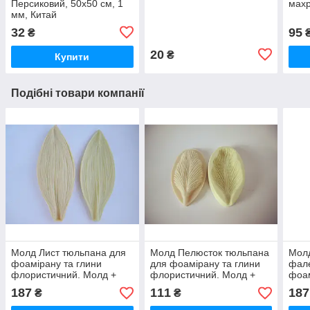
Персиковий, 50x50 см, 1
махр
мм, Китай
32
95
₴
20
₴
Купити
Подібні товари компанії
Молд Лист тюльпана для
Молд Пелюсток тюльпана
Молд
фоамірану та глини
для фоамірану та глини
фал
флористичний. Молд +
флористичний. Молд +
фоам
вайнер
вайнер
флор
187
111
187
₴
₴