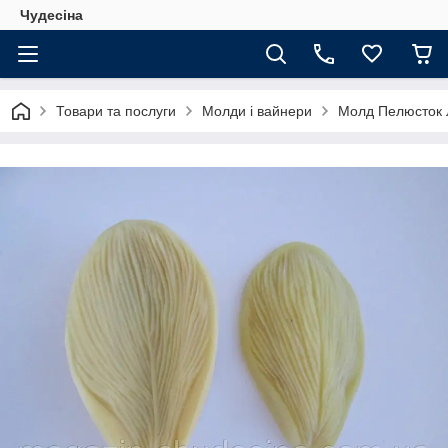
Чудесіна
Товари та послуги
Молди і вайнери
Молд Пелюсток 