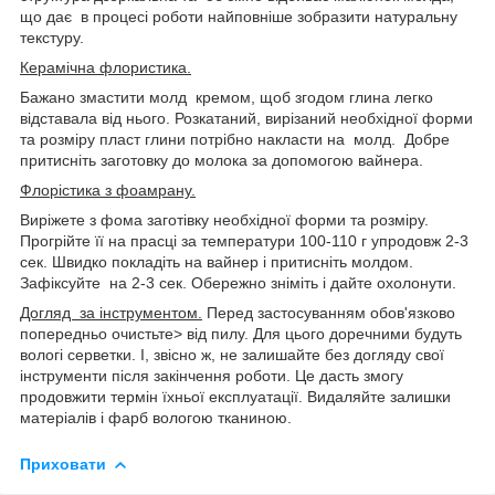
що дає в процесі роботи найповніше зобразити натуральну
текстуру.
Керамічна флористика.
Бажано змастити молд кремом, щоб згодом глина легко
відставала від нього. Розкатаний, вирізаний необхідної форми
та розміру пласт глини потрібно накласти на молд. Добре
притисніть заготовку до молока за допомогою вайнера.
Флорістика з фоамрану.
Виріжете з фома заготівку необхідної форми та розміру.
Прогрійте її на прасці за температури 100-110 г упродовж 2-3
сек. Швидко покладіть на вайнер і притисніть молдом.
Зафіксуйте на 2-3 сек. Обережно зніміть і дайте охолонути.
Догляд за інструментом.
Перед застосуванням обов'язково
попередньо очистьте> від пилу. Для цього доречними будуть
вологі серветки. І, звісно ж, не залишайте без догляду свої
інструменти після закінчення роботи. Це дасть змогу
продовжити термін їхньої експлуатації. Видаляйте залишки
матеріалів і фарб вологою тканиною.
Приховати