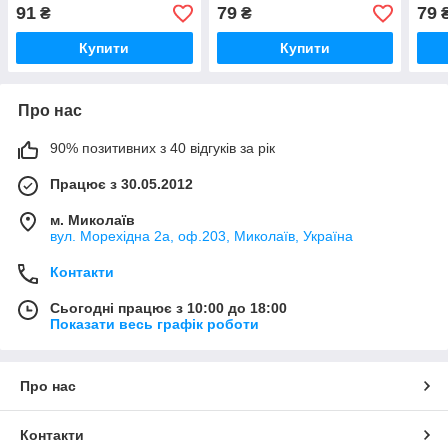
вайнер
Молд + вайнер
флор
91
79
79
₴
₴
вай
Купити
Купити
Про нас
90% позитивних з 40 відгуків за рік
Працює з 30.05.2012
м. Миколаїв
вул. Морехідна 2а, оф.203, Миколаїв, Україна
Контакти
Сьогодні працює з 10:00 до 18:00
Показати весь графік роботи
Про нас
Контакти