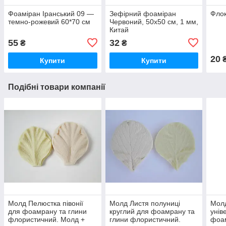
Фоаміран Іранський 09 —
Зефірний фоаміран
Флок
темно-рожевий 60*70 см
Червоний, 50x50 см, 1 мм,
Китай
55
32
₴
₴
20
Купити
Купити
Подібні товари компанії
Молд Пелюстка півонії
Молд Листя полуниці
Мол
для фоамрану та глини
круглий для фоамрану та
унів
флористичний. Молд +
глини флористичний.
фоам