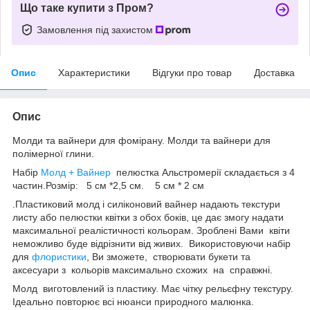
Що таке купити з Пром?
Замовлення під захистом
Опис
Характеристики
Відгуки про товар
Доставка
Опис
Молди та вайнери для фомірану. Молди та вайнери для
полімерної глини.
Набір
Молд + Вайнер
пелюстка Альстромерії складається з 4
частин.Розмір: 5 см *2,5 см. 5 см * 2 см
.Пластиковий молд і силіконовий вайнер надають текстури
листу або пелюстки квітки з обох боків, це дає змогу надати
максимальної реалістичності кольорам. Зроблені Вами квіти
неможливо буде відрізнити від живих. Використовуючи набір
для
флористики
, Ви зможете, створювати букети та
аксесуари з кольорів максимально схожих на справжні.
Молд виготовлений із пластику. Має чітку рельєфну текстуру.
Ідеально повторює всі нюанси природного малюнка.