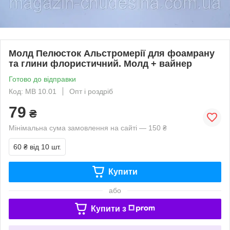
Молд Пелюсток Альстромерії для фоамрану
та глини флористичний. Молд + вайнер
Готово до відправки
Код: МВ 10.01
Опт і роздріб
79
₴
Мінімальна сума замовлення на сайті — 150 ₴
60 ₴
від 10 шт.
Купити
або
Купити з