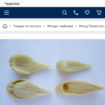
Чудесіна
Товари та послуги
Молди і вайнери
Молд Пелюсток 