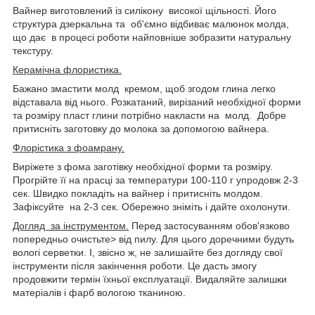
Вайнер виготовлений із силікону високої щільності. Його
структура дзеркальна та об'ємно відбиває малюнок молда,
що дає в процесі роботи найповніше зобразити натуральну
текстуру.
Керамічна флористика.
Бажано змастити молд кремом, щоб згодом глина легко
відставала від нього. Розкатаний, вирізаний необхідної форми
та розміру пласт глини потрібно накласти на молд. Добре
притисніть заготовку до молока за допомогою вайнера.
Флорістика з фоамрану.
Виріжете з фома заготівку необхідної форми та розміру.
Прогрійте її на прасці за температури 100-110 г упродовж 2-3
сек. Швидко покладіть на вайнер і притисніть молдом.
Зафіксуйте на 2-3 сек. Обережно зніміть і дайте охолонути.
Догляд за інструментом.
Перед застосуванням обов'язково
попередньо очистьте> від пилу. Для цього доречними будуть
вологі серветки. І, звісно ж, не залишайте без догляду свої
інструменти після закінчення роботи. Це дасть змогу
продовжити термін їхньої експлуатації. Видаляйте залишки
матеріалів і фарб вологою тканиною.