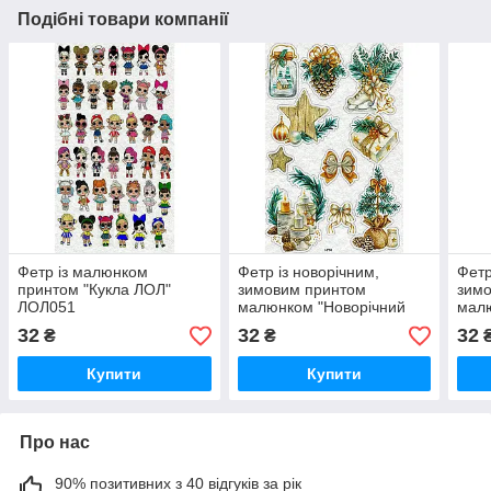
Подібні товари компанії
Фетр із малюнком
Фетр із новорічним,
Фетр
принтом "Кукла ЛОЛ"
зимовим принтом
зим
ЛОЛ051
малюнком "Новорічний
малю
декор" ПНГ009
оме
32
32
32
₴
₴
Купити
Купити
Про нас
90% позитивних з 40 відгуків за рік