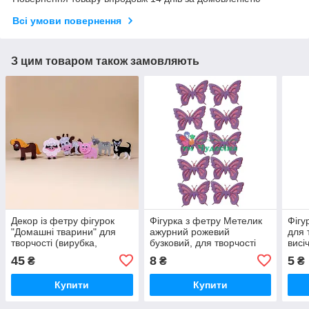
Всі умови повернення
З цим товаром також замовляють
Декор із фетру фігурок
Фігурка з фетру Метелик
Фігу
"Домашні тварини" для
ажурний рожевий
для 
творчості (вирубка,
бузковий, для творчості
висі
висічка)
(вирубка, висічка)
45
8
5
₴
₴
₴
Купити
Купити