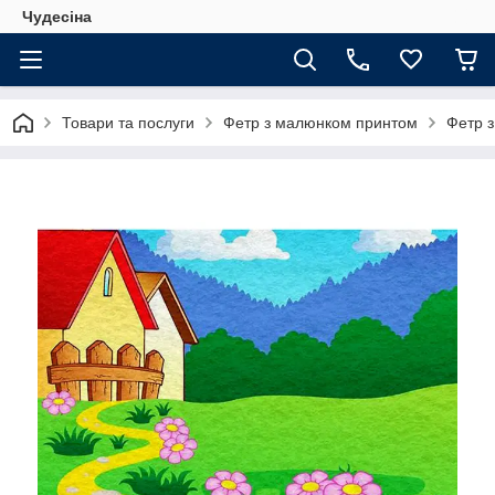
Чудесіна
Товари та послуги
Фетр з малюнком принтом
Фетр 