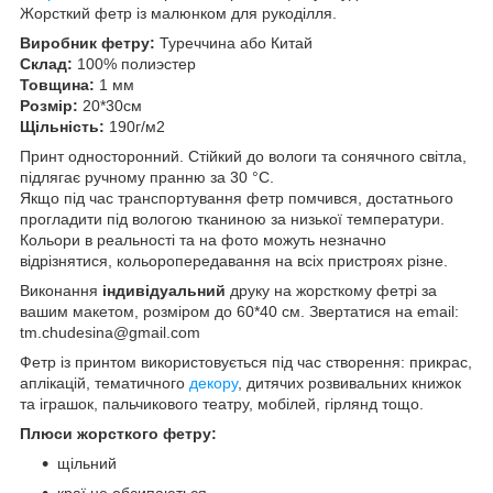
Жорсткий фетр із малюнком для рукоділля.
Виробник фетру:
Туреччина або Китай
Склад:
100% полиэстер
Товщина:
1 мм
Розмір:
20*30см
Щільність:
190г/м2
Принт односторонний. Стійкий до вологи та сонячного світла,
підлягає ручному пранню за 30 °C.
Якщо під час транспортування фетр помчився, достатнього
прогладити під вологою тканиною за низької температури.
Кольори в реальності та на фото можуть незначно
відрізнятися, кольоропередавання на всіх пристроях різне.
Виконання
індивідуальний
друку на жорсткому фетрі за
вашим макетом, розміром до 60*40 см. Звертатися на email:
tm.chudesina@gmail.com
Фетр із принтом використовується під час створення: прикрас,
аплікацій, тематичного
декору
, дитячих розвивальних книжок
та іграшок, пальчикового театру, мобілей, гірлянд тощо.
Плюси жорсткого фетру:
щільний
краї не обсипаються