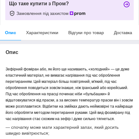
Що таке купити з Пром?
Замовлення під захистом
Опис
Характеристики
Відгуки про товар
Доставка
Опис
Зефірний фоміран або, як його ще називають, «холодний» — це дуже
еластичний матеріал, не вимагає нагрівання під час оброблення
перетиранням. Цей матеріал більш повітряний, м'який, під час
оброблення поводиться зовсім інакше, ніж іранський або корейський.
Під час оброблення на прасці починає ніби «бульбашки» й
відштовхуватися від праски, а за високих температур праски він і зовсім
може розплавитися. Відбитки на змійках дають неймовірні та найкраще
його обробляти методом перетирання руками. Цей вид фоамірану під
час нагрівання стає схожим на зефір і дуже сильно тягнеться.
— спочатку може мати характерний запах, який досить
швидко вивітрюється;