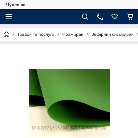
Чудесіна
Товари та послуги
Фоамиран
Зефірний фоамиран