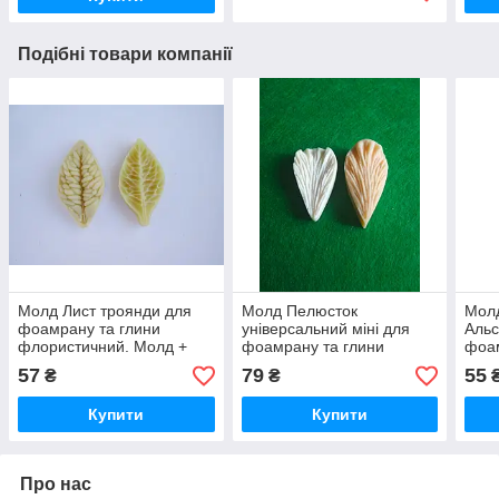
Подібні товари компанії
Молд Лист троянди для
Молд Пелюсток
Мол
фоамрану та глини
універсальний міні для
Альс
флористичний. Молд +
фоамрану та глини
фоам
вайнер
флористичний. Молд +
флор
57
79
55
₴
₴
вайнер
вай
Купити
Купити
Про нас