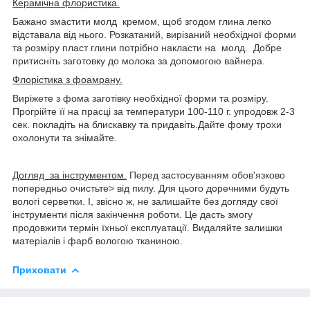
Керамічна флористика.
Бажано змастити молд кремом, щоб згодом глина легко
відставала від нього. Розкатаний, вирізаний необхідної форми
та розміру пласт глини потрібно накласти на молд. Добре
притисніть заготовку до молока за допомогою вайнера.
Флорістика з фоамрану.
Виріжете з фома заготівку необхідної форми та розміру.
Прогрійте її на прасці за температури 100-110 г. упродовж 2-3
сек. покладіть на блискавку та придавіть.Дайте фому трохи
охолонути та знімайте.
Догляд за інструментом.
Перед застосуванням обов'язково
попередньо очистьте> від пилу. Для цього доречними будуть
вологі серветки. І, звісно ж, не залишайте без догляду свої
інструменти після закінчення роботи. Це дасть змогу
продовжити термін їхньої експлуатації. Видаляйте залишки
матеріалів і фарб вологою тканиною.
Приховати