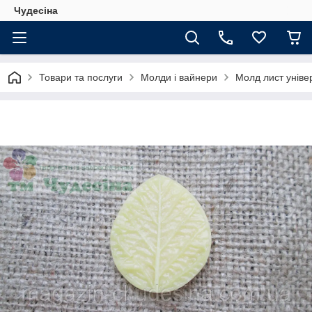
Чудесіна
Товари та послуги
Молди і вайнери
Молд лист уніве