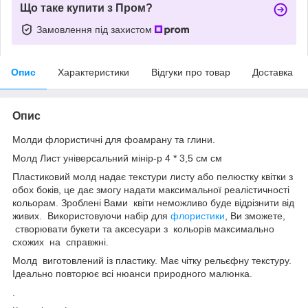
Що таке купити з Пром?
Замовлення під захистом
Опис
Характеристики
Відгуки про товар
Доставка
Опис
Молди флористичні для фоамрану та глини.
Молд Лист універсальний мінір-р 4 * 3,5 см см
Пластиковий молд надає текстури листу або пелюстку квітки з
обох боків, це дає змогу надати максимальної реалістичності
кольорам. Зроблені Вами квіти неможливо буде відрізнити від
живих. Використовуючи набір для
флористики
, Ви зможете,
створювати букети та аксесуари з кольорів максимально
схожих на справжні.
Молд виготовлений із пластику. Має чітку рельєфну текстуру.
Ідеально повторює всі нюанси природного малюнка.
.