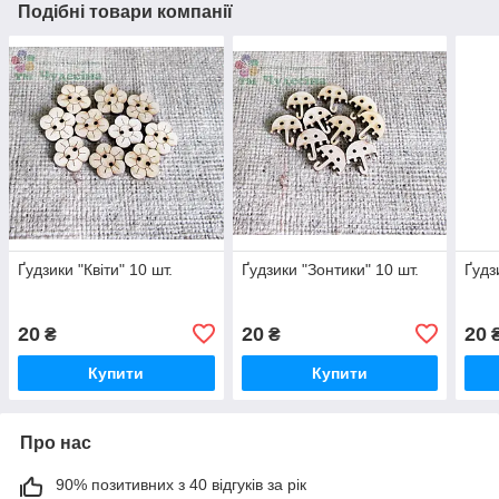
Подібні товари компанії
Ґудзики "Квіти" 10 шт.
Ґудзики "Зонтики" 10 шт.
Ґудз
20
20
20
₴
₴
Купити
Купити
Про нас
90% позитивних з 40 відгуків за рік