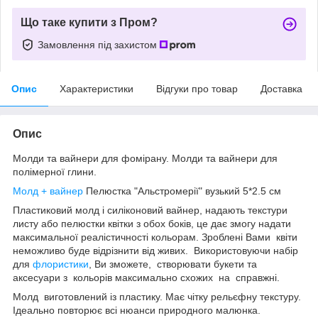
Що таке купити з Пром?
Замовлення під захистом
Опис
Характеристики
Відгуки про товар
Доставка
Опис
Молди та вайнери для фомірану. Молди та вайнери для
полімерної глини.
Молд + вайнер
Пелюстка "Альстромерії" вузький 5*2.5 см
Пластиковий молд і силіконовий вайнер, надають текстури
листу або пелюстки квітки з обох боків, це дає змогу надати
максимальної реалістичності кольорам. Зроблені Вами квіти
неможливо буде відрізнити від живих. Використовуючи набір
для
флористики
, Ви зможете, створювати букети та
аксесуари з кольорів максимально схожих на справжні.
Молд виготовлений із пластику. Має чітку рельєфну текстуру.
Ідеально повторює всі нюанси природного малюнка.