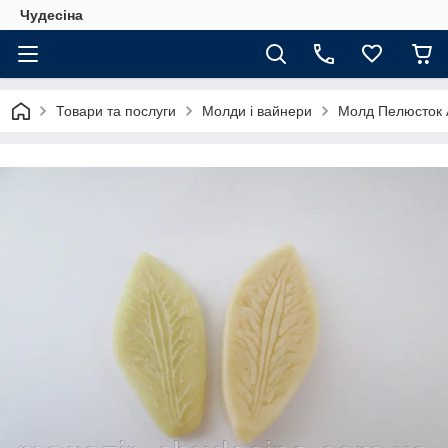
Чудесіна
Товари та послуги
Молди і вайнери
Молд Пелюсток А