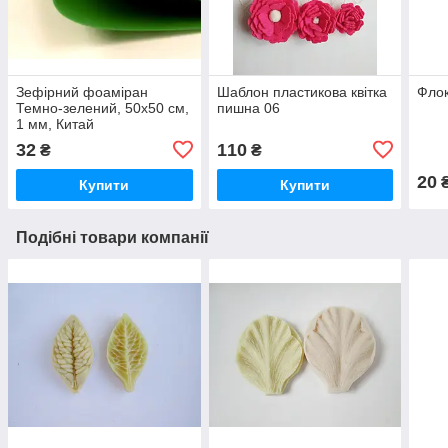
Зефірний фоаміран
Шаблон пластикова квітка
Флок
Темно-зелений, 50x50 см,
пишна 06
1 мм, Китай
32
110
₴
₴
20
Купити
Купити
Подібні товари компанії