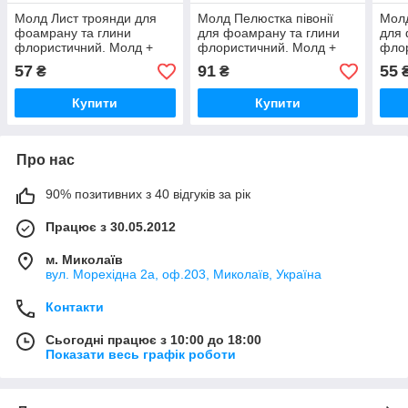
Молд Лист троянди для
Молд Пелюстка півонії
Молд
фоамрану та глини
для фоамрану та глини
для 
флористичний. Молд +
флористичний. Молд +
флор
вайнер
вайнер
57
91
55
₴
₴
Купити
Купити
Про нас
90% позитивних з 40 відгуків за рік
Працює з 30.05.2012
м. Миколаїв
вул. Морехідна 2а, оф.203, Миколаїв, Україна
Контакти
Сьогодні працює з 10:00 до 18:00
Показати весь графік роботи