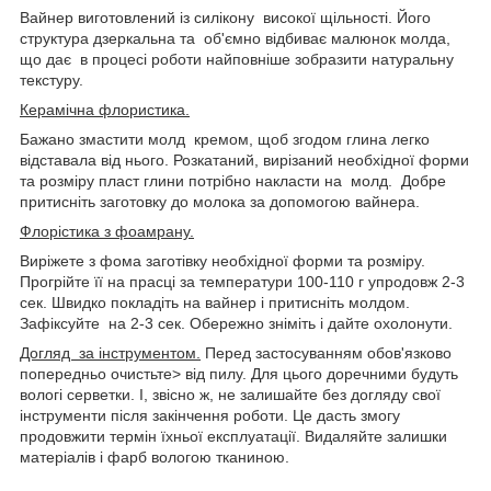
Вайнер виготовлений із силікону високої щільності. Його
структура дзеркальна та об'ємно відбиває малюнок молда,
що дає в процесі роботи найповніше зобразити натуральну
текстуру.
Керамічна флористика.
Бажано змастити молд кремом, щоб згодом глина легко
відставала від нього. Розкатаний, вирізаний необхідної форми
та розміру пласт глини потрібно накласти на молд. Добре
притисніть заготовку до молока за допомогою вайнера.
Флорістика з фоамрану.
Виріжете з фома заготівку необхідної форми та розміру.
Прогрійте її на прасці за температури 100-110 г упродовж 2-3
сек. Швидко покладіть на вайнер і притисніть молдом.
Зафіксуйте на 2-3 сек. Обережно зніміть і дайте охолонути.
Догляд за інструментом.
Перед застосуванням обов'язково
попередньо очистьте> від пилу. Для цього доречними будуть
вологі серветки. І, звісно ж, не залишайте без догляду свої
інструменти після закінчення роботи. Це дасть змогу
продовжити термін їхньої експлуатації. Видаляйте залишки
матеріалів і фарб вологою тканиною.