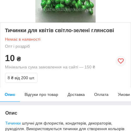
Тичинки для квітів світло-зелені глянсові
Немає в наявності
Опт і роздріб
10
₴
Мінімальна сума замовлення на сайті — 150 ₴
8 ₴
від 200 шт.
Опис
Відгуки про товар
Доставка
Оплата
Умови
Опис
Тичинки
штучні для флористів, кондитерів, декораторів,
рукоділля. Використовуються тичинки для створення кольорів