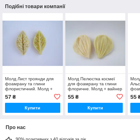
Подібні товари компанії
Молд Лист троянди для
Молд Пелюстка космеї
Мол
фоамрану та глини
для фоамрану та глини
Альс
флористичний. Молд +
флоричне. Молд + вайнер
фоам
вайнер
флор
57
55
55
₴
₴
вай
Купити
Купити
Про нас
90% позитивних з 40 відгуків за рік