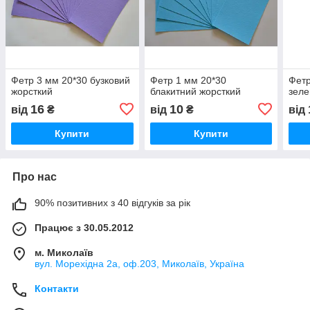
Фетр 3 мм 20*30 бузковий
Фетр 1 мм 20*30
Фетр
жорсткий
блакитний жорсткий
зеле
16
10
від
₴
від
₴
від
Купити
Купити
Про нас
90% позитивних з 40 відгуків за рік
Працює з 30.05.2012
м. Миколаїв
вул. Морехідна 2а, оф.203, Миколаїв, Україна
Контакти