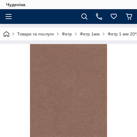
Чудесіна
Товари та послуги
Фетр
Фетр 1мм
Фетр 1 мм 20*