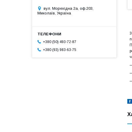
вул. Морехідна 2а, оф.203,
Миколаїв, Україна
З
п
+380 (50) 493-72-87
П
+380 (93) 983-63-75
р
ч
—
—
—
Х