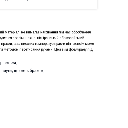
й матеріал, не вимагає нагрівання під час оброблення
диться зовсім інакше, ніж іранський або корейський.
праски, а за високих температур праски він і зовсім може
яти методом перетирання руками. Цей вид фоамірану під
трюється;
, смуги, що не є браком;