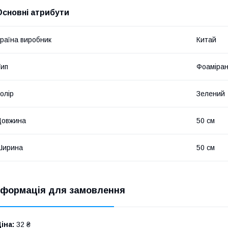
Основні атрибути
раїна виробник
Китай
ип
Фоаміра
олір
Зелений
Довжина
50 см
Ширина
50 см
нформація для замовлення
іна:
32 ₴