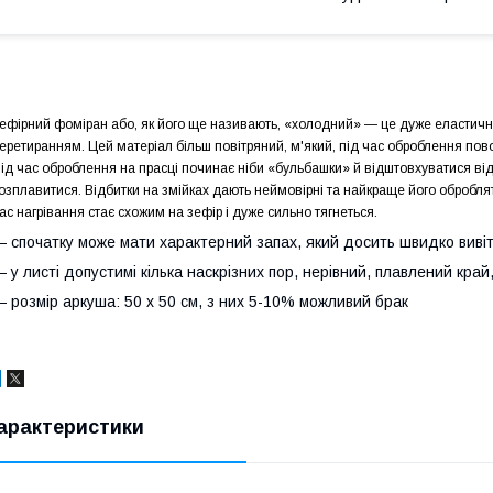
ефірний фоміран або, як його ще називають, «холодний» — це дуже еластични
еретиранням. Цей матеріал більш повітряний, м'який, під час оброблення пово
ід час оброблення на прасці починає ніби «бульбашки» й відштовхуватися від 
озплавитися. Відбитки на змійках дають неймовірні та найкраще його обробл
ас нагрівання стає схожим на зефір і дуже сильно тягнеться.
 спочатку може мати характерний запах, який досить швидко виві
 у листі допустимі кілька наскрізних пор, нерівний, плавлений край
 розмір аркуша: 50 х 50 см, з них 5-10% можливий брак
арактеристики