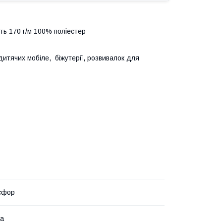
ть 170 г/м 100% поліестер
дитячих мобіле, біжутерії, розвивалок для
осфор
на