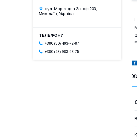
вул. Морехідна 2а, оф.203,
Миколаїв, Україна
П
М
Ф
м
+380 (50) 493-72-87
+380 (93) 983-63-75
Х
В
К