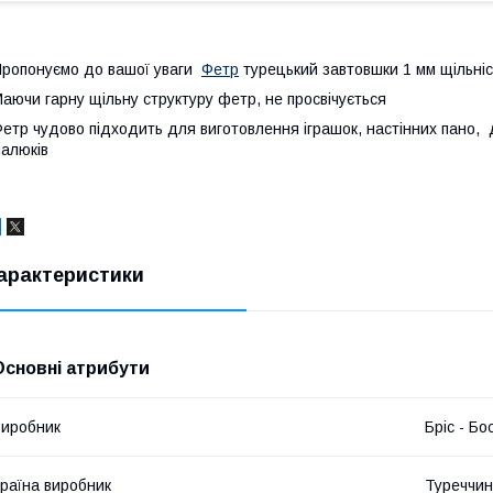
ропонуємо до вашої уваги
Фетр
турецький завтовшки 1 мм щільніс
аючи гарну щільну структуру фетр, не просвічується
етр чудово підходить для виготовлення іграшок, настінних пано, 
алюків
арактеристики
Основні атрибути
иробник
Бріс - Б
раїна виробник
Туреччи