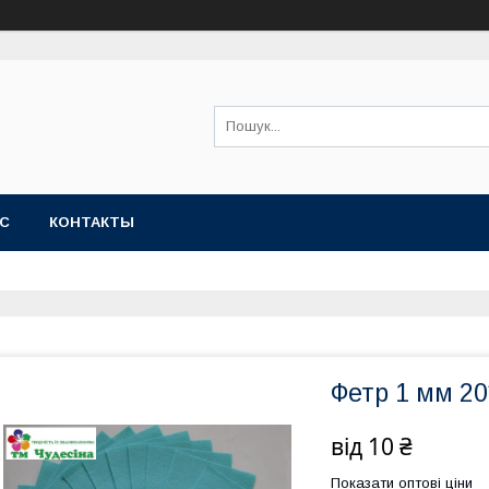
АС
КОНТАКТЫ
Фетр 1 мм 2
від
10 ₴
Показати оптові ціни