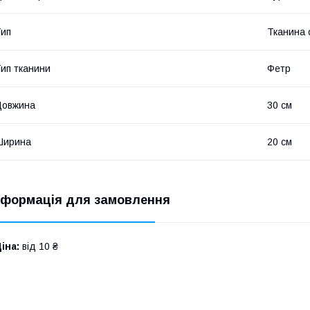
ип
Тканина
ип тканини
Фетр
Довжина
30 см
Ширина
20 см
нформація для замовлення
іна:
від 10 ₴