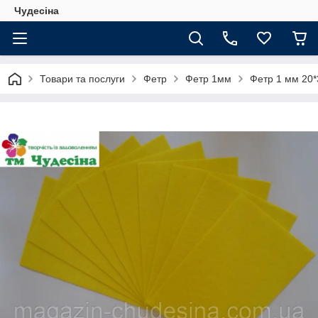
Чудесіна
Товари та послуги
Фетр
Фетр 1мм
Фетр 1 мм 20*