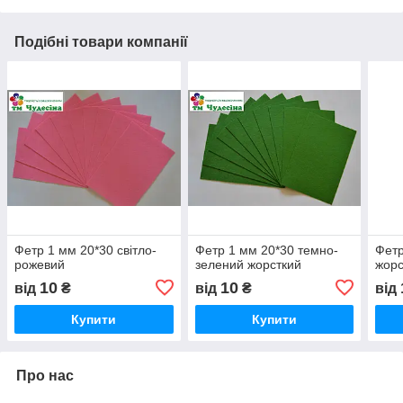
Подібні товари компанії
Фетр 1 мм 20*30 світло-
Фетр 1 мм 20*30 темно-
Фетр
рожевий
зелений жорсткий
жорс
10
10
від
₴
від
₴
від
Купити
Купити
Про нас