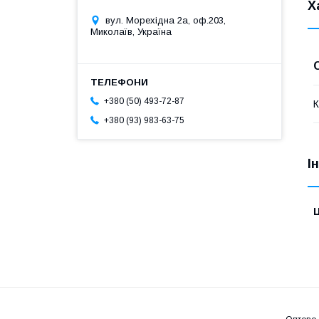
Х
вул. Морехідна 2а, оф.203,
Миколаїв, Україна
+380 (50) 493-72-87
К
+380 (93) 983-63-75
І
Ц