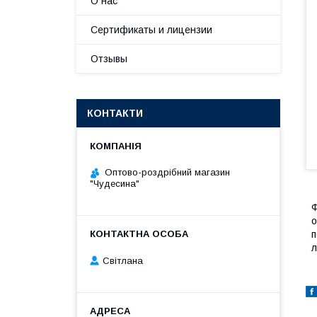
О нас
Сертификаты и лицензии
Отзывы
КОНТАКТИ
Оптово-роздрібний магазин
"Чудесина"
Ф
о
п
л
Світлана