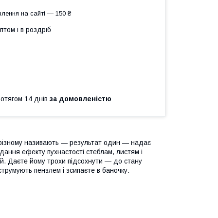
лення на сайті — 150 ₴
птом і в роздріб
ротягом 14 днів
за домовленістю
-різному називають ― результат один — надає
дання ефекту пухнастості стеблам, листям і
й. Даєте йому трохи підсохнути — до стану
трумують пензлем і зсипаєте в баночку.