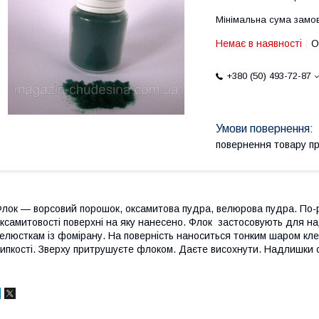
Мінімальна сума замов
Немає в наявності
О
+380 (50) 493-72-87
повернення товару п
лок — ворсовий порошок, оксамитова пудра, велюрова пудра. По
ксамитовості поверхні на яку нанесено. Флок застосовують для на
елюсткам із фомірану. На поверність наноситься тонким шаром кле
ипкості. Зверху притрушуєте флоком. Даєте висохнути. Надлишки с