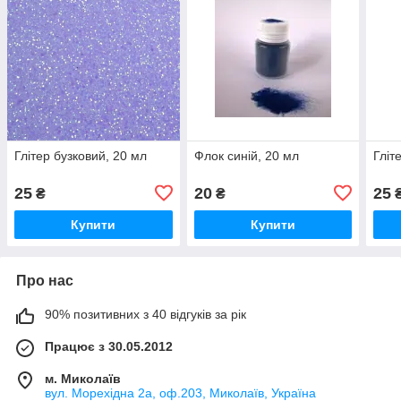
Глітер бузковий, 20 мл
Флок синій, 20 мл
Гліт
25
20
25
₴
₴
Купити
Купити
Про нас
90% позитивних з 40 відгуків за рік
Працює з 30.05.2012
м. Миколаїв
вул. Морехідна 2а, оф.203, Миколаїв, Україна