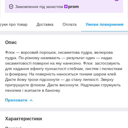
Замовлення під захистом
дгуки про товар
Доставка
Оплата
Умови повернення
Опис
Флок — ворсовий порошок, оксамитова пудра, велюрова
пудра. По-різному називають ― результат один — надає
оксамитовості поверхні на яку нанесено. Флок застосовують
для надання ефекту пухнастості стеблам, листям і пелюсткам
із фомірану. На поверність наноситься тонким шаром клей.
Даєте йому трохи підсохнути — до стану липкості. Зверху
притрушуєте флоком. Даєте висохнути. Надлишки струмують
пензлем і зсипаєте в баночку.
Приховати
Характеристики