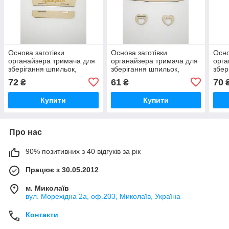
Основа заготівки
Основа заготівки
Осно
органайзера тримача для
органайзера тримача для
орга
зберігання шпильок,
зберігання шпильок,
збер
гумок, обручів "Корона" 08
гумок, обручок "Корона"
гумо
72
61
70
₴
₴
10
Купити
Купити
Про нас
90% позитивних з 40 відгуків за рік
Працює з 30.05.2012
м. Миколаїв
вул. Морехідна 2а, оф.203, Миколаїв, Україна
Контакти