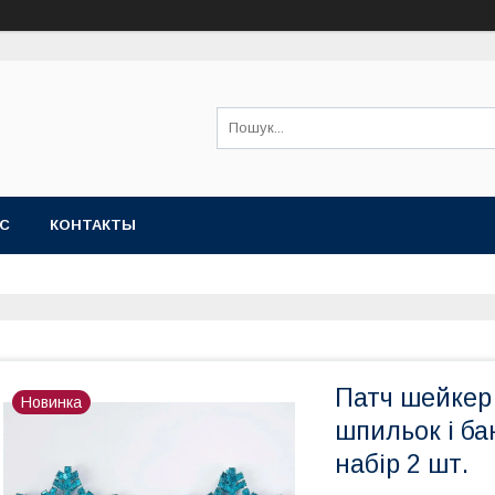
АС
КОНТАКТЫ
Патч шейкер
Новинка
шпильок і ба
набір 2 шт.