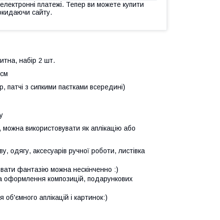
 електронні платежі. Тепер ви можете купити
окидаючи сайту.
итна, набір 2 шт.
 см
, патчі з сипкими паєтками всередині)
ку
й, можна використовувати як аплікацію або
, одягу, аксесуарів ручної роботи, листівка
ювати фантазію можна нескінченно :)
та оформлення композицій, подарункових
 об'ємного аплікацій і картинок:)