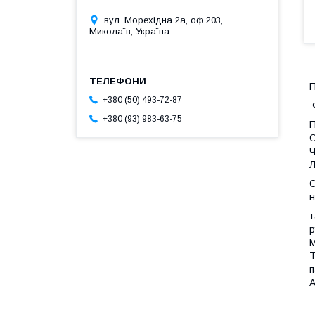
вул. Морехідна 2а, оф.203,
Миколаїв, Україна
+380 (50) 493-72-87
Ф
+380 (93) 983-63-75
П
О
Ч
Л
О
н
т
р
М
Т
п
А