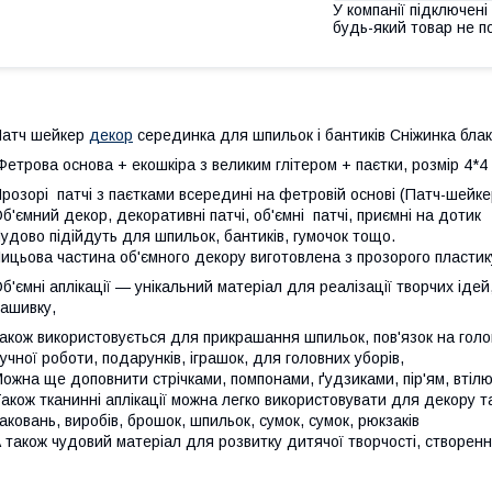
У компанії підключені
будь-який товар не п
Патч шейкер
декор
серединка для шпильок і бантиків Сніжинка блак
етрова основа + екошкіра з великим глітером + паєтки, розмір 4*4
розорі патчі з паєтками всередині на фетровій основі (Патч-шейкер
б'ємний декор, декоративні патчі, об'ємні патчі, приємні на дотик
удово підійдуть для шпильок, бантиків, гумочок тощо.
ицьова частина об'ємного декору виготовлена з прозорого пласти
б'ємні аплікації — унікальний матеріал для реалізації творчих іде
ашивку,
акож використовується для прикрашання шпильок, пов'язок на голову
учної роботи, подарунків, іграшок, для головних уборів,
ожна ще доповнити стрічками, помпонами, ґудзиками, пір'ям, втіл
акож тканинні аплікації можна легко використовувати для декору 
аковань, виробів, брошок, шпильок, сумок, сумок, рюкзаків
 також чудовий матеріал для розвитку дитячої творчості, створення