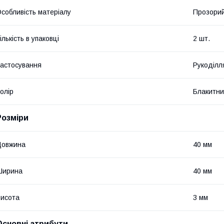
собливість матеріалу
Прозори
ількість в упаковці
2 шт.
астосування
Рукоділл
олір
Блакитн
Розміри
Довжина
40 мм
Ширина
40 мм
исота
3 мм
Основні атрибути