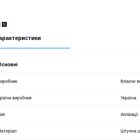
арактеристики
Основні
иробник
Власне в
раїна виробник
Україна
ип
Аплікації
атеріал
Штучна ш