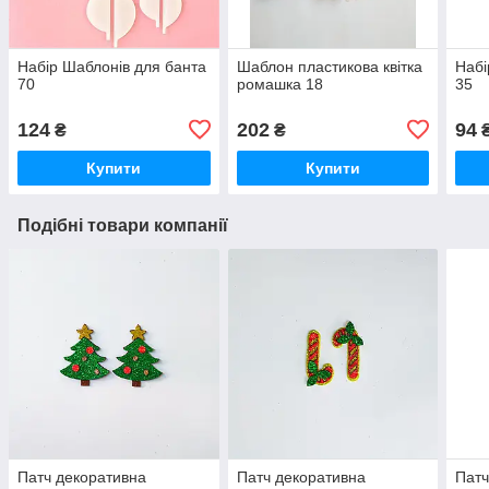
Набір Шаблонів для банта
Шаблон пластикова квітка
Набі
70
ромашка 18
35
124
202
94
₴
₴
Купити
Купити
Подібні товари компанії
Патч декоративна
Патч декоративна
Патч