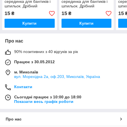
серединка для бантиків і
серединка для бантиків і
сере
шпильок. Дрібний
шпильок. Дрібний
шпил
новорічний декор
новорічний декор
ново
15
15
15
₴
₴
"Ялинка", набір 2 шт.
"Карамель", набір 2 шт.
Сант
шт
Купити
Купити
Про нас
90% позитивних з 40 відгуків за рік
Працює з 30.05.2012
м. Миколаїв
вул. Морехідна 2а, оф.203, Миколаїв, Україна
Контакти
Сьогодні працює з 10:00 до 18:00
Показати весь графік роботи
Про нас