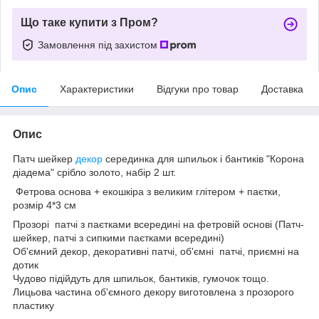
Що таке купити з Пром?
Замовлення під захистом
Опис
Характеристики
Відгуки про товар
Доставка
Опис
Патч шейкер
декор
серединка для шпильок і бантиків "Корона
діадема" срібло золото, набір 2 шт.
Фетрова основа + екошкіра з великим глітером + паєтки,
розмір 4*3 см
Прозорі патчі з паєтками всередині на фетровій основі (Патч-
шейкер, патчі з сипкими паєтками всередині)
Об'ємний декор, декоративні патчі, об'ємні патчі, приємні на
дотик
Чудово підійдуть для шпильок, бантиків, гумочок тощо.
Лицьова частина об'ємного декору виготовлена з прозорого
пластику