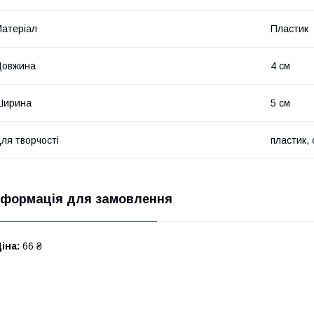
атеріал
Пластик
Довжина
4 см
Ширина
5 см
ля творчості
пластик, 
нформація для замовлення
іна:
66 ₴