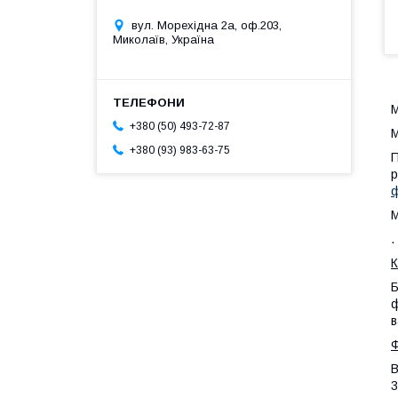
вул. Морехідна 2а, оф.203,
Миколаїв, Україна
М
+380 (50) 493-72-87
М
+380 (93) 983-63-75
П
р
ф
М
.
К
Б
ф
в
Ф
В
3