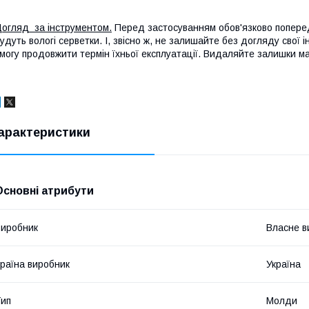
огляд за інструментом.
Перед застосуванням обов'язково поперед
удуть вологі серветки. І, звісно ж, не залишайте без догляду свої 
могу продовжити термін їхньої експлуатації. Видаляйте залишки м
арактеристики
Основні атрибути
иробник
Власне в
раїна виробник
Україна
ип
Молди