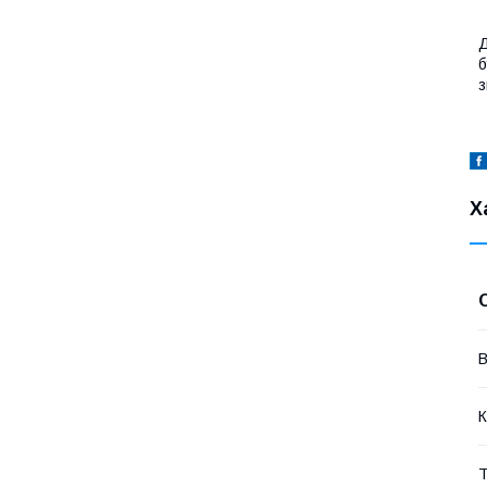
Д
б
з
Х
В
К
Т