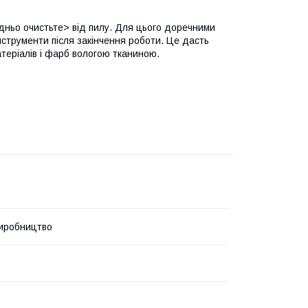
ньо очистьте> від пилу. Для цього доречними
інструменти після закінчення роботи. Це дасть
атеріалів і фарб вологою тканиною.
иробництво