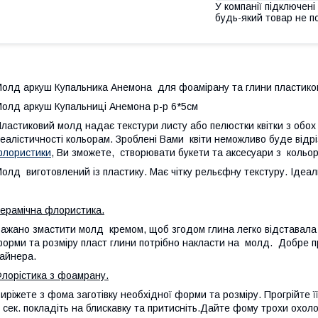
У компанії підключені
будь-який товар не п
олд аркуш Купальника Анемона для фоамірану та глини пластико
олд аркуш Купальниці Анемона р-р 6*5см
ластиковий молд надає текстури листу або пелюстки квітки з обох
еалістичності кольорам. Зроблені Вами квіти неможливо буде відр
лористики
, Ви зможете, створювати букети та аксесуари з кольо
олд виготовлений із пластику. Має чітку рельєфну текстуру. Ідеа
ерамічна флористика.
ажано змастити молд кремом, щоб згодом глина легко відставала в
орми та розміру пласт глини потрібно накласти на молд. Добре п
айнера.
лорістика з фоамрану.
иріжете з фома заготівку необхідної форми та розміру. Прогрійте ї
 сек. покладіть на блискавку та притисніть.Дайте фому трохи охоло