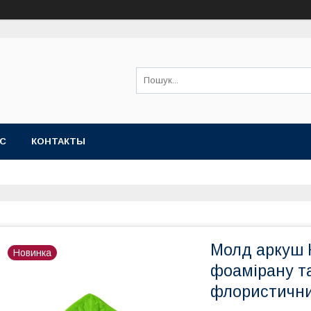
АС
КОНТАКТЫ
Молд аркуш 
Новинка
фоамірану т
флористични