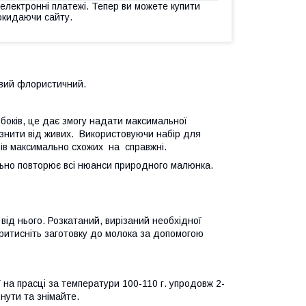
 електронні платежі. Тепер ви можете купити
окидаючи сайту.
вий флористичний.
 боків, це дає змогу надати максимальної
ізнити від живих. Використовуючи набір для
рів максимально схожих на справжні.
льно повторює всі нюанси природного малюнка.
ід нього. Розкатаний, вирізаний необхідної
ритисніть заготовку до молока за допомогою
ї на прасці за температури 100-110 г. упродовж 2-
нути та знімайте.