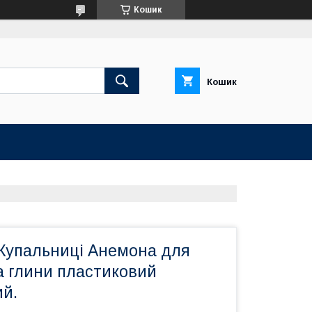
Кошик
Кошик
Купальниці Анемона для
а глини пластиковий
й.