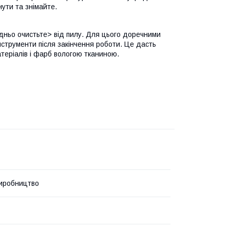
нути та знімайте.
ньо очистьте> від пилу. Для цього доречними
інструменти після закінчення роботи. Це дасть
атеріалів і фарб вологою тканиною.
иробництво