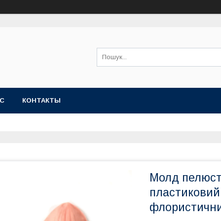
АС
КОНТАКТЫ
Молд пелюстк
пластиковий
флористични