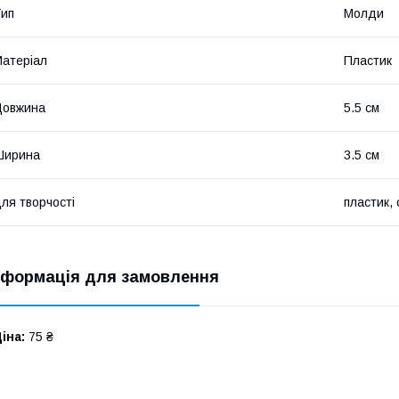
ип
Молди
атеріал
Пластик
Довжина
5.5 см
Ширина
3.5 см
ля творчості
пластик, 
нформація для замовлення
іна:
75 ₴