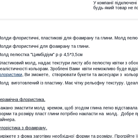
У компанії підключені
будь-який товар не п
олди флористичні, пластикові для фоамрану та глини. Молд пелюс
олди флористичні для фоамрану та глини.
олд пелюстка "Цимбідіум" р-р 4,5*3,5см
ластиковий молд, надає текстури листу або пелюстку квітки з обох
еалістичності кольорам. Зроблені Вами квіти неможливо буде відр
лористики
, Ви зможете, створювати букети та аксесуари з кольо
олд виготовлений із пластику. Має чітку рельєфну текстуру. Ідеа
ерамічна флористика.
ажано змастити молд кремом, щоб згодом глина легко відставала в
орми та розміру пласт глини потрібно накласти на молд. Добре п
айнера.
лорістика з фоамрану.
иріжете з фома заготівку необхідної форми та розміру. Прогрійте ї