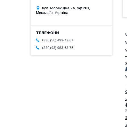
вул. Морехідна 2а, оф.203,
Миколаїв, Україна
М
+380 (50) 493-72-87
М
+380 (93) 983-63-75
М
П
р
ф
М
.
К
Б
ф
в
Ф
В