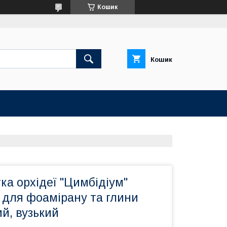
Кошик
Кошик
а орхідеї "Цимбідіум"
 для фоамірану та глини
й, вузький