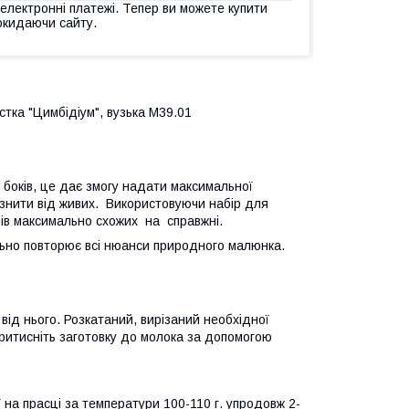
 електронні платежі. Тепер ви можете купити
окидаючи сайту.
тка "Цимбідіум", вузька М39.01
 боків, це дає змогу надати максимальної
ізнити від живих. Використовуючи набір для
рів максимально схожих на справжні.
льно повторює всі нюанси природного малюнка.
ід нього. Розкатаний, вирізаний необхідної
ритисніть заготовку до молока за допомогою
ї на прасці за температури 100-110 г. упродовж 2-