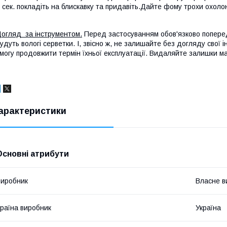
 сек. покладіть на блискавку та придавіть.Дайте фому трохи охоло
огляд за інструментом.
Перед застосуванням обов'язково поперед
удуть вологі серветки. І, звісно ж, не залишайте без догляду свої 
могу продовжити термін їхньої експлуатації. Видаляйте залишки м
арактеристики
Основні атрибути
иробник
Власне в
раїна виробник
Україна