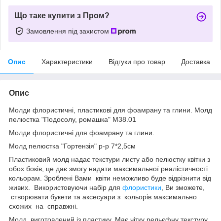
Що таке купити з Пром?
Замовлення під захистом
Опис
Характеристики
Відгуки про товар
Доставка
Опис
Молди флористичні, пластикові для фоамрану та глини. Молд
пелюстка "Подосолу, ромашка" М38.01
Молди флористичні для фоамрану та глини.
Молд пелюстка "Гортензія" р-р 7*2,5см
Пластиковий молд надає текстури листу або пелюстку квітки з
обох боків, це дає змогу надати максимальної реалістичності
кольорам. Зроблені Вами квіти неможливо буде відрізнити від
живих. Використовуючи набір для
флористики
, Ви зможете,
створювати букети та аксесуари з кольорів максимально
схожих на справжні.
Молд виготовлений із пластику. Має чітку рельєфну текстуру.