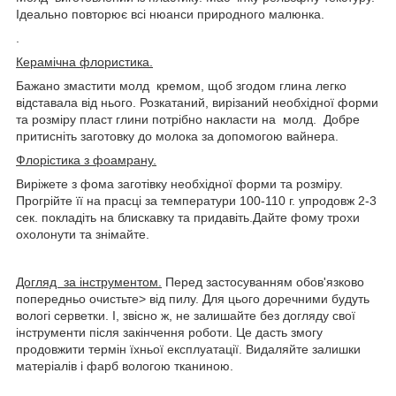
Ідеально повторює всі нюанси природного малюнка.
.
Керамічна флористика.
Бажано змастити молд кремом, щоб згодом глина легко
відставала від нього. Розкатаний, вирізаний необхідної форми
та розміру пласт глини потрібно накласти на молд. Добре
притисніть заготовку до молока за допомогою вайнера.
Флорістика з фоамрану.
Виріжете з фома заготівку необхідної форми та розміру.
Прогрійте її на прасці за температури 100-110 г. упродовж 2-3
сек. покладіть на блискавку та придавіть.Дайте фому трохи
охолонути та знімайте.
Догляд за інструментом.
Перед застосуванням обов'язково
попередньо очистьте> від пилу. Для цього доречними будуть
вологі серветки. І, звісно ж, не залишайте без догляду свої
інструменти після закінчення роботи. Це дасть змогу
продовжити термін їхньої експлуатації. Видаляйте залишки
матеріалів і фарб вологою тканиною.