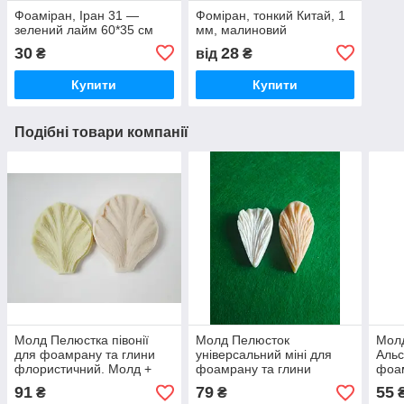
Фоаміран, Іран 31 —
Фоміран, тонкий Китай, 1
зелений лайм 60*35 см
мм, малиновий
30
28
₴
від
₴
Купити
Купити
Подібні товари компанії
Молд Пелюстка півонії
Молд Пелюсток
Мол
для фоамрану та глини
універсальний міні для
Альс
флористичний. Молд +
фоамрану та глини
фоам
вайнер
флористичний. Молд +
флор
91
79
55
₴
₴
вайнер
вай