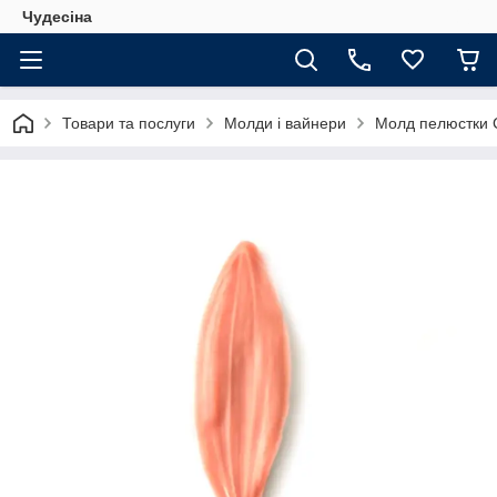
Чудесіна
Товари та послуги
Молди і вайнери
Молд пелюстки 