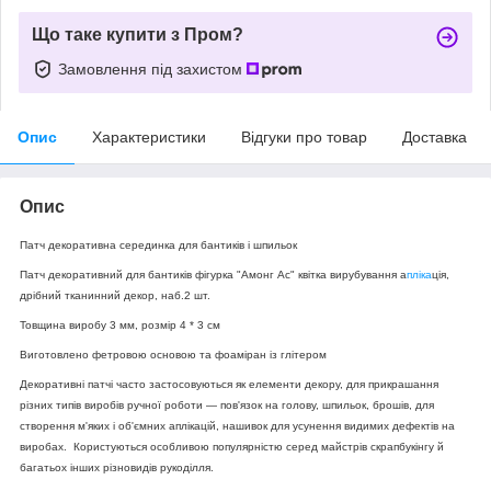
Що таке купити з Пром?
Замовлення під захистом
Опис
Характеристики
Відгуки про товар
Доставка
Опис
Патч декоративна серединка для бантиків і шпильок
Патч декоративний для бантиків фігурка "Амонг Ас" квітка вирубування а
пліка
ція,
дрібний тканинний декор, наб.2 шт.
Товщина виробу 3 мм, розмір 4 * 3 см
Виготовлено фетровою основою та фоаміран із глітером
Декоративні патчі часто застосовуються як елементи декору, для прикрашання
різних типів виробів ручної роботи — пов'язок на голову, шпильок, брошів, для
створення м'яких і об'ємних аплікацій, нашивок для усунення видимих дефектів на
виробах. Користуються особливою популярністю серед майстрів скрапбукінгу й
багатьох інших різновидів рукоділля.