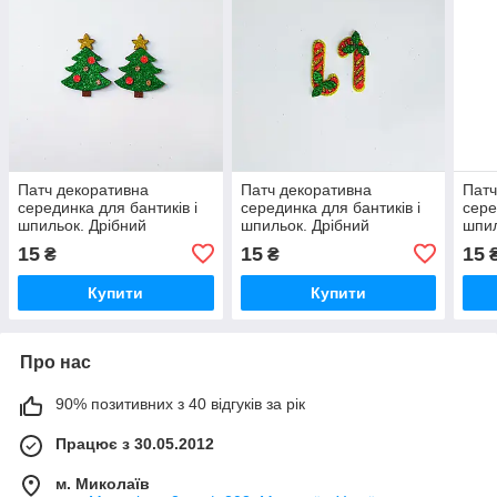
Патч декоративна
Патч декоративна
Патч
серединка для бантиків і
серединка для бантиків і
сере
шпильок. Дрібний
шпильок. Дрібний
шпил
новорічний декор
новорічний декор
ново
15
15
15
₴
₴
"Ялинка", набір 2 шт.
"Карамель", набір 2 шт.
Сант
шт
Купити
Купити
Про нас
90% позитивних з 40 відгуків за рік
Працює з 30.05.2012
м. Миколаїв