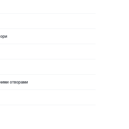
ьори
зними отворами