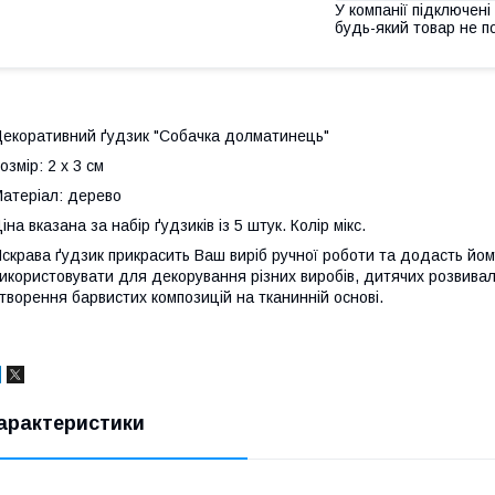
У компанії підключені
будь-який товар не п
екоративний ґудзик "Собачка долматинець"
озмір: 2 х 3 см
атеріал: дерево
іна вказана за набір ґудзиків із 5 штук. Колір мікс.
скрава ґудзик прикрасить Ваш виріб ручної роботи та додасть йом
икористовувати для декорування різних виробів, дитячих розвивальн
творення барвистих композицій на тканинній основі.
арактеристики