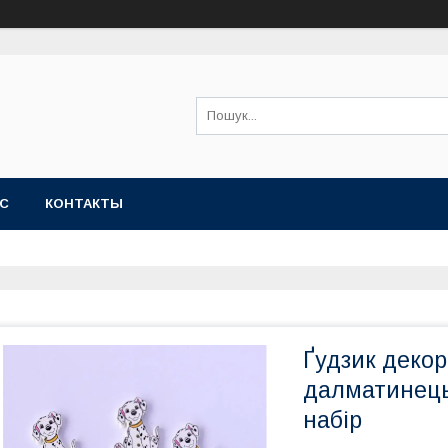
АС
КОНТАКТЫ
Ґудзик деко
далматинець"
набір