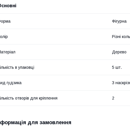
Основні
Форма
Фігурна
олір
Різні кол
атеріал
Дерево
ількість в упаковці
5 шт.
ид гудзика
З наскрі
ількість отворів для кріплення
2
нформація для замовлення