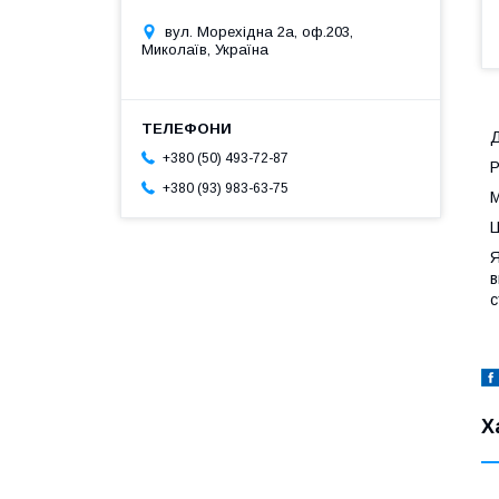
вул. Морехідна 2а, оф.203,
Миколаїв, Україна
Д
+380 (50) 493-72-87
Р
+380 (93) 983-63-75
М
Ц
Я
в
с
Х