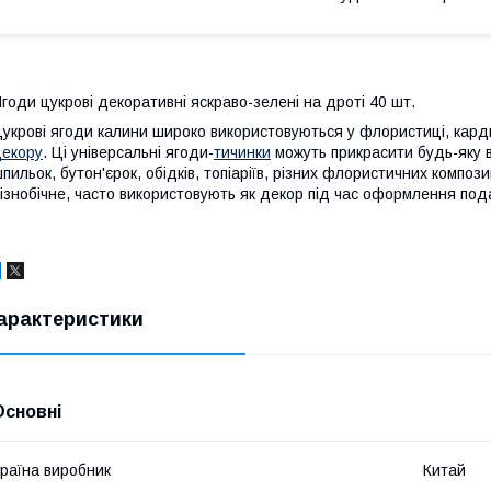
годи цукрові декоративні яскраво-зелені на дроті 40 шт.
укрові ягоди калини широко використовуються у флористиці, кардме
екору
. Ці універсальні ягоди-
тичинки
можуть прикрасити будь-яку в
пильок, бутон'єрок, обідків, топіаріїв, різних флористичних композ
ізнобічне, часто використовують як декор під час оформлення под
арактеристики
Основні
раїна виробник
Китай