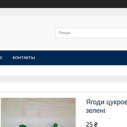
АС
КОНТАКТЫ
Ягоди цукров
зелені
25 ₴