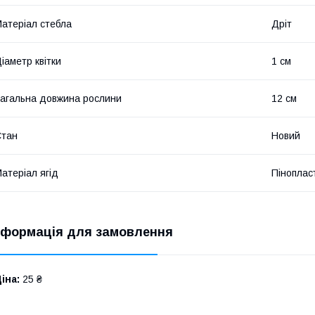
атеріал стебла
Дріт
іаметр квітки
1 см
агальна довжина рослини
12 см
Стан
Новий
атеріал ягід
Піноплас
нформація для замовлення
іна:
25 ₴