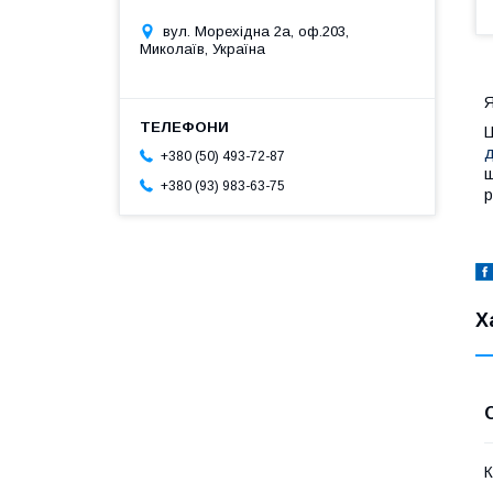
вул. Морехідна 2а, оф.203,
Миколаїв, Україна
Я
Ц
д
+380 (50) 493-72-87
ш
+380 (93) 983-63-75
р
Х
К