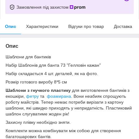
Замовлення під захистом
Опис
Характеристики
Відгуки про товар
Доставка
Опис
Шаблони для бантиків
Набір Шаблонів для банта 73 "Гелловін кажан"
Набір складається 4 шт. деталей, як на фото.
Розмір готового виробу 8*5 см
Шаблони з гнучкого пластику
для виготовлення бантиків з
екошкіри,
фетру
та
фоамирана
. Вони неабияк спрощують
роботу майстрів. Тепер немає потреби вирізати з картону
шаблони, які швидко приходять у непридатність. Пластиковий
шаблон слугуватиме жоден рік!
Захисну плівку необхідно зняти.
Комплекти можна комбінувати між собою для створення
багатошарових бантів.