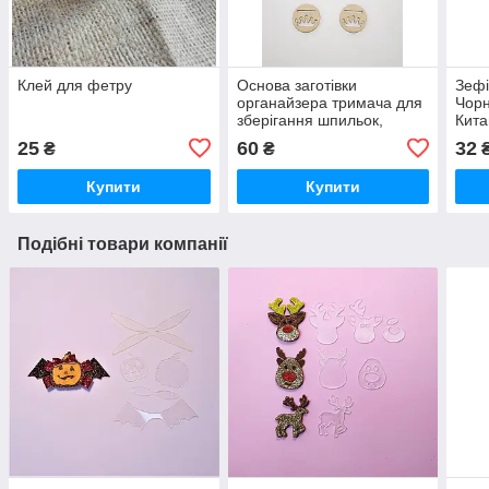
Клей для фетру
Основа заготівки
Зеф
органайзера тримача для
Чорн
зберігання шпильок,
Кита
гумок, обручів "Корона" 18
25
60
32
₴
₴
Купити
Купити
Подібні товари компанії