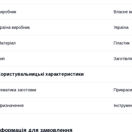
иробник
Власне в
раїна виробник
Україна
атеріал
Пластик
ип
Заготівл
Користувальницькі характеристики
ематика заготовки
Прикрас
ризначення
Інструме
нформація для замовлення