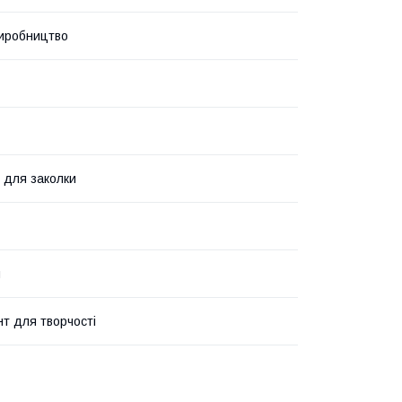
иробництво
я для заколки
и
нт для творчості