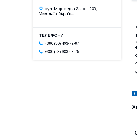
вул. Морехідна 2а, оф.203,
Миколаїв, Україна
Н
Р
Ш
с
+380 (50) 493-72-87
н
+380 (93) 983-63-75
З
К
М
Х