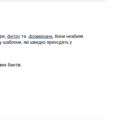
іри,
фетру
та
фоамирана
. Вони неабияк
у шаблони, які швидко приходять у
их бантів.