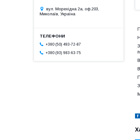
вул. Морехідна 2а, оф.203,
Миколаїв, Україна
П
Н
+380 (50) 493-72-87
З
п
+380 (93) 983-63-75
В
В
П
З
М
Х