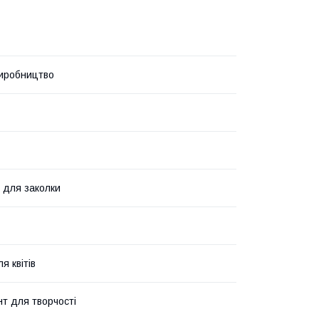
иробництво
я для заколки
я квітів
нт для творчості