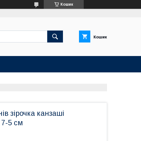
Кошик
Кошик
ів зірочка канзаші
 7-5 см