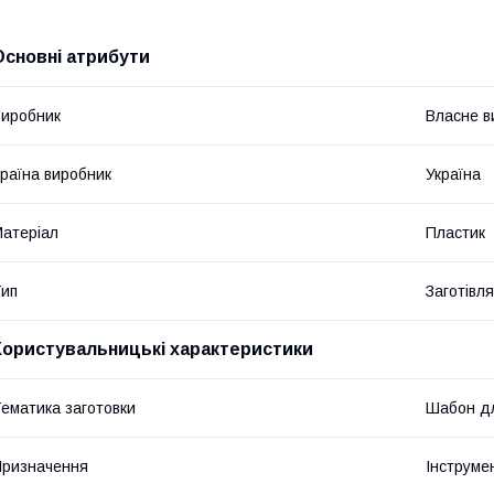
Основні атрибути
иробник
Власне в
раїна виробник
Україна
атеріал
Пластик
ип
Заготівл
Користувальницькі характеристики
ематика заготовки
Шабон дл
ризначення
Інструме