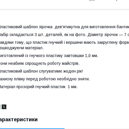
ластиковий шаблон зірочка дев'ятикутна для виготовлення бантикі
абір складається 3 шт. деталей, як на фото. Діаметр зірочок — 7 см
авдяки тому, що пластик гнучкий і вершини мають закруглену форм
ошкоджуючи матеріал.
иготовлений із гнучкого пластику завтовшки 1,0 мм.
они неабияк спрощують роботу майстрів.
ластиковий шаблон слугуватиме жоден рік!
ахисну плівку перед роботою необхідно зняти.
атеріал прозорий гнучкий пластик 1 мм.
арактеристики