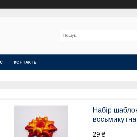
АС
КОНТАКТЫ
Набір шаблон
восьмикутна
29 ₴