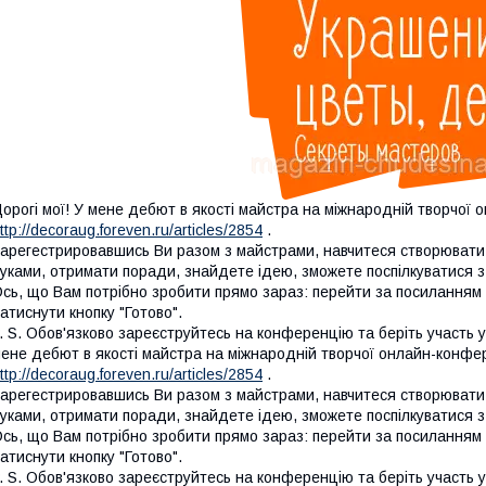
орогі мої! У мене дебют в якості майстра на міжнародній творчої 
ttp://decoraug.foreven.ru/articles/2854
.
арегестрировавшись Ви разом з майстрами, навчитеся створювати у
уками, отримати поради, знайдете ідею, зможете поспілкуватися 
сь, що Вам потрібно зробити прямо зараз: перейти за посиланням ни
атиснути кнопку "Готово".
. S. Обов'язково зареєструйтесь на конференцію та беріть участь у 
ене дебют в якості майстра на міжнародній творчої онлайн-конфер
ttp://decoraug.foreven.ru/articles/2854
.
арегестрировавшись Ви разом з майстрами, навчитеся створювати у
уками, отримати поради, знайдете ідею, зможете поспілкуватися 
сь, що Вам потрібно зробити прямо зараз: перейти за посиланням ни
атиснути кнопку "Готово".
. S. Обов'язково зареєструйтесь на конференцію та беріть участь у