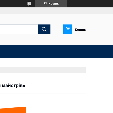
Кошик
Кошик
 майстрів»