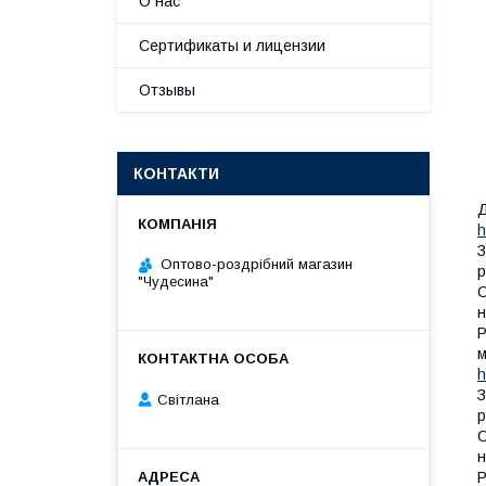
О нас
Сертификаты и лицензии
Отзывы
КОНТАКТИ
Д
h
З
Оптово-роздрібний магазин
р
"Чудесина"
О
н
P
м
h
З
Світлана
р
О
н
P