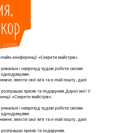
онлайн-конференції «Секрети майстрів».
нікальні і напрочуд чудові роботи своїми
з однодумцями.
жче, ввести свої ім'я та e-mail пошту, далі
розіграшах призів та подарунків.Дорогі мої! У
енції «Секрети майстрів».
нікальні і напрочуд чудові роботи своїми
з однодумцями.
жче, ввести свої ім'я та e-mail пошту, далі
 розіграшах призів та подарунків.