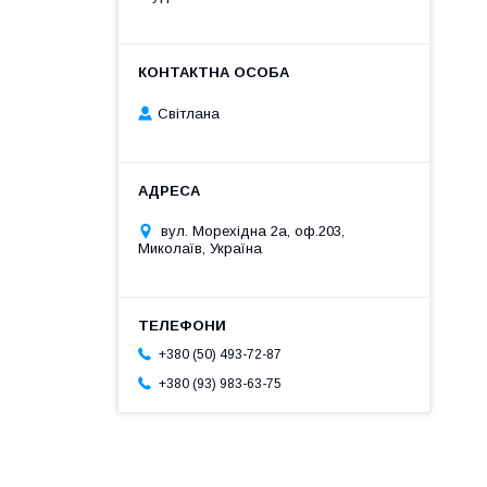
Світлана
вул. Морехідна 2а, оф.203,
Миколаїв, Україна
+380 (50) 493-72-87
+380 (93) 983-63-75